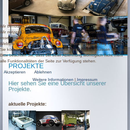
Wir benutzen Cookies
Wir nutzen Cookies auf unserer Website. Einige von ihnen sind
essenziell für den Betrieb der Seite, während andere uns helfen, diese
Website und die Nutzererfahrung zu verbessern (Tracking Cookies).
Sie können selbst entscheiden, ob Sie die Cookies zulassen möchten.
Bitte beachten Sie, dass bei einer Ablehnung womöglich nicht mehr
alle Funktionalitäten der Seite zur Verfügung stehen.
PROJEKTE
Akzeptieren
Ablehnen
Weitere Informationen
|
Impressum
Hier sehen Sie eine Übersicht unserer
Projekte.
aktuelle Projekte: