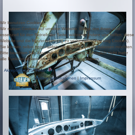
Wir benutzen Cookies
Wir nutzen Cookies auf unserer Website. Einige von ihnen sind
essenziell für den Betrieb der Seite, während andere uns helfen, diese
Website und die Nutzererfahrung zu verbessern (Tracking Cookies).
Sie können selbst entscheiden, ob Sie die Cookies zulassen möchten.
Bitte beachten Sie, dass bei einer Ablehnung womöglich nicht mehr
alle Funktionalitäten der Seite zur Verfügung stehen.
Akzeptieren
Ablehnen
Weitere Informationen
|
Impressum